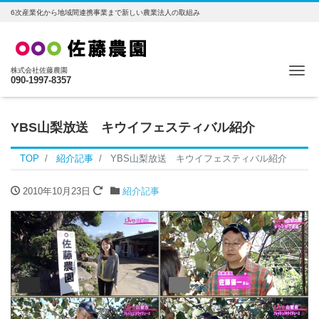
6次産業化から地域間連携事業まで新しい農業法人の取組み
Me
株式会社佐藤農園
090-1997-8357
YBS山梨放送 キウイフェスティバル紹介
TOP
紹介記事
YBS山梨放送 キウイフェスティバル紹介
2010年10月23日
紹介記事